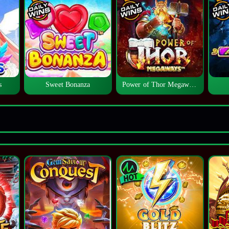
s
Sweet Bonanza
Power of Thor Megaways