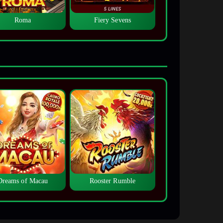
Roma
Fiery Sevens
Dreams of Macau
Rooster Rumble