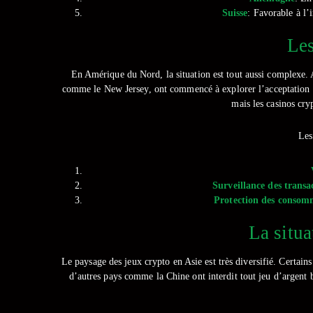
Suisse
: Favorable à l’
Les
En Amérique du Nord, la situation est tout aussi complexe. A
comme le New Jersey, ont commencé à explorer l’acceptation d
mais les casinos cry
Les
Surveillance des transa
Protection des consom
La situa
Le paysage des jeux crypto en Asie est très diversifié. Certai
d’autres pays comme la Chine ont interdit tout jeu d’argent 