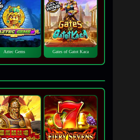
Aztec Gems
Gates of Gatot Kaca