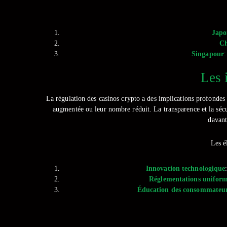
Jap
Ch
Singapour
:
Les 
La régulation des casinos crypto a des implications profondes 
augmentée ou leur nombre réduit. La transparence et la sécur
davant
Les é
Innovation technologique
Réglementations unifor
Éducation des consommateu