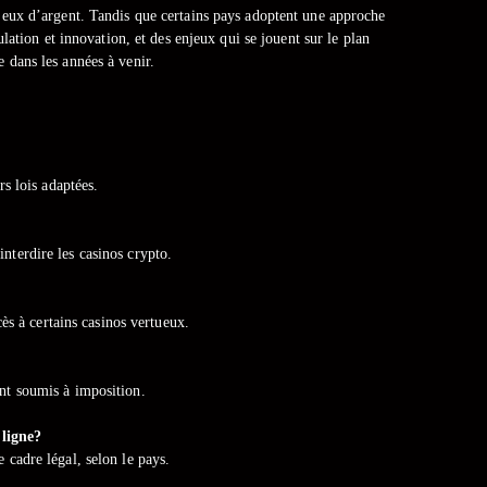
 jeux d’argent. Tandis que certains pays adoptent une approche
lation et innovation, et des enjeux qui se jouent sur le plan
e dans les années à venir.
s lois adaptées.
nterdire les casinos crypto.
ès à certains casinos vertueux.
nt soumis à imposition.
 ligne?
 cadre légal, selon le pays.