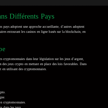
ns Différents Pays
ns pays adoptent une approche accueillante, d’autres adoptent
ires entourant les casinos en ligne basés sur la blockchain, en
pe
s cryptomonnaies dans leur législation sur les jeux d’argent,
n des jeux crypto en mettant en place des lois favorables. Dans
nt en utilisant des cryptomonnaies.
ypto.
gne.
 en cryptomonnaies.
s dans les jeux.