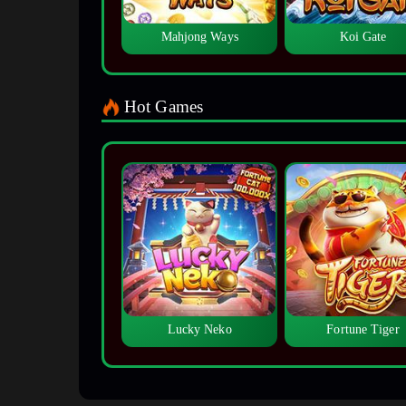
Mahjong Ways
Koi Gate
Hot Games
Lucky Neko
Fortune Tiger