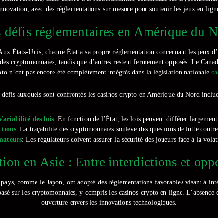
innovation, avec des réglementations sur mesure pour soutenir les jeux en ligne
 défis réglementaires en Amérique du 
ux États-Unis, chaque État a sa propre réglementation concernant les jeux d’a
es cryptomonnaies, tandis que d’autres restent fermement opposés. Le Canada
pto n’ont pas encore été complètement intégrés dans la législation nationale
ca
 défis auxquels sont confrontés les casinos crypto en Amérique du Nord inclue
Variabilité des lois
: En fonction de l’État, les lois peuvent différer largement
ctions
: La traçabilité des cryptomonnaies soulève des questions de lutte contr
mateurs
: Les régulateurs doivent assurer la sécurité des joueurs face à la vola
tion en Asie : Entre interdictions et opp
ns pays, comme le Japon, ont adopté des réglementations favorables visant à i
basé sur les cryptomonnaies, y compris les casinos crypto en ligne. L’absence 
ouverture envers les innovations technologiques.