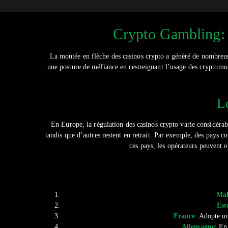
Crypto Gambling: 
La montée en flèche des casinos crypto a généré de nombreuse
une posture de méfiance en restreignant l’usage des cryptomonn
L
En Europe, la régulation des casinos crypto varie considérab
tandis que d’autres restent en retrait. Par exemple, des pays 
ces pays, les opérateurs peuvent o
Mal
Est
France
: Adopte un
Allemagne
: En