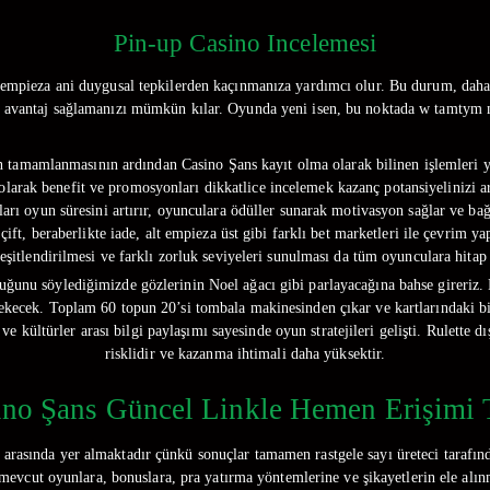
Pin-up Casino Incelemesi
ar empieza ani duygusal tepkilerden kaçınmanıza yardımcı olur. Bu durum, daha
k avantaj sağlamanızı mümkün kılar. Oyunda yeni isen, bu noktada w tamtym mi
 tamamlanmasının ardından Casino Şans kayıt olma olarak bilinen işlemleri 
larak benefit ve promosyonları dikkatlice incelemek kazanç potansiyelinizi art
rı oyun süresini artırır, oyunculara ödüller sunarak motivasyon sağlar ve bağl
 çift, beraberlikte iade, alt empieza üst gibi farklı bet marketleri ile çevrim y
eşitlendirilmesi ve farklı zorluk seviyeleri sunulması da tüm oyunculara hitap e
duğunu söylediğimizde gözlerinin Noel ağacı gibi parlayacağına bahse gireriz.
 çekecek. Toplam 60 topun 20’si tombala makinesinden çıkar ve kartlarındaki bi
ve kültürler arası bilgi paylaşımı sayesinde oyun stratejileri gelişti. Rulette d
risklidir ve kazanma ihtimali daha yüksektir.
ino Şans Güncel Linkle Hemen Erişimi
r arasında yer almaktadır çünkü sonuçlar tamamen rastgele sayı üreteci tarafınd
 mevcut oyunlara, bonuslara, pra yatırma yöntemlerine ve şikayetlerin ele alın