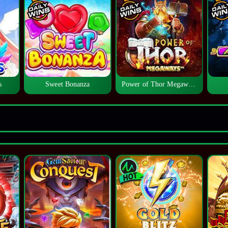
s
Sweet Bonanza
Power of Thor Megaways