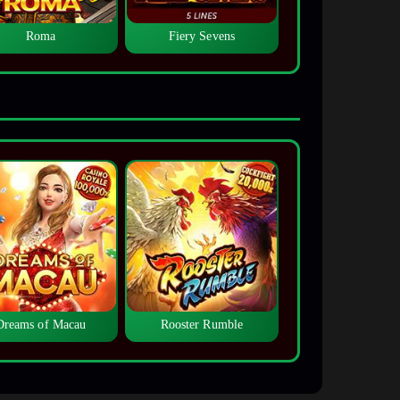
Roma
Fiery Sevens
Dreams of Macau
Rooster Rumble