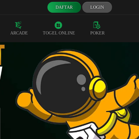
DAFTAR
LOGIN
ARCADE
TOGEL ONLINE
POKER