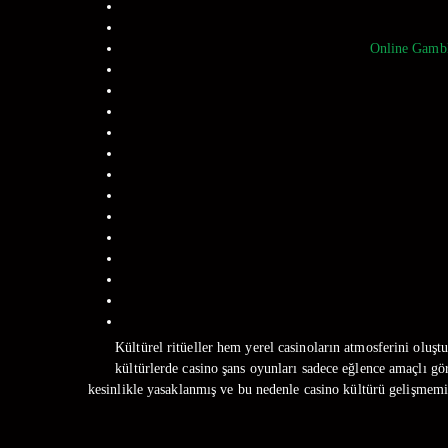
Online Gambl
Kültürel ritüeller hem yerel casinoların atmosferini oluşt
kültürlerde casino şans oyunları sadece eğlence amaçlı gö
kesinlikle yasaklanmış ve bu nedenle casino kültürü gelişmemi