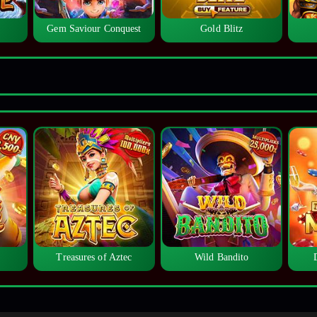
Gem Saviour Conquest
Gold Blitz
Treasures of Aztec
Wild Bandito